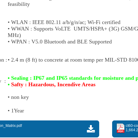
feasibility
• WLAN : IEEE 802.11 a/b/g/n/ac; Wi-Fi certified
• WWAN : Supports VoLTE UMTS/HSPA+ (3G) GSM/GP
MHz)
• WPAN : V5.0 Bluetooth and BLE Supported
on :
• 2.4 m (8 ft) to concrete at room temp per MIL-STD 81
• Sealing : IP67 and IP65 standards for moisture and p
y :
•
Safty : Hazardous, Incendive Areas
• non key
• 1Year
n_Matrix.pdf
ct60-co
1,664.