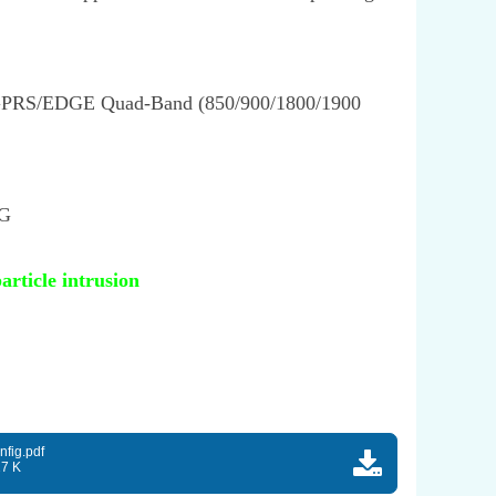
RS/EDGE Quad-Band (850/900/1800/1900
0G
article intrusion
nfig.pdf
27 K