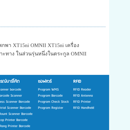
์พกพา XT15ni OMNII XT15ni เครื่อง
ทาง ในส่วนรุ่นหนึ่งในตระกูล OMNII
รณ์บาร์โค้ด
ซอฟแวร์
RFID
canner barcode
Program WMS
RFID Reader
arcode Scanner
Program Barcode
RFID Antenna
less Scanner Barcode
Program Check Stock
RFID Printer
strial Scanner Barcode
Program Register
RFID Handheld
Mount Scanner Barcode
top Printer Barcode
Rang Printer Barcode