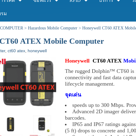
าร์โค้ด
ซอฟแวร์
RFID
บริการ
วิ
บรม
 COMPUTER
>
Hazardous Mobile Computer
>
Honeywell CT60 ATEX Mobil
 CT60 ATEX Mobile Computer
ter
,
ct60 atex
,
honeywell
Honeywell
CT60 ATEX
Mobil
The rugged Dolphin™ CT60 is id
connectivity and fast data cap
lifecycle management.
จุดเด่น
speeds up to 300 Mbps. Prov
Advanced 2D imager delivers
barcodes.
IP65 and IP67 ratings agains
(5 ft) drops to concrete and 1,0