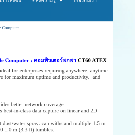
ธีการสั่งซื้อ
คลังความรู้
เกี่ยวกับเรา
e Computer
e Computer : คอมพิวเตอร์พกพา
CT60 ATEX
eal for enterprises requiring anywhere, anytime
ture for maximum uptime and productivity. and
ides better network coverage
 best-in-class data capture on linear and 2D
t dust/water spray: can withstand multiple 1.5 m
00 1.0 m (3.3 ft) tumbles.