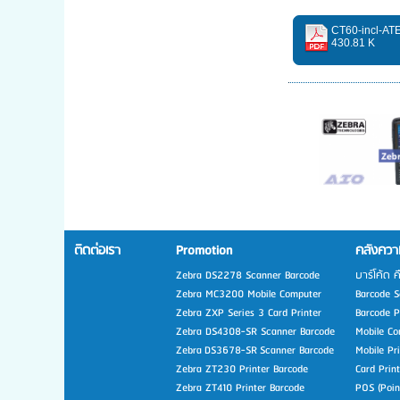
CT60-incl-AT
430.81 K
ติดต่อเรา
Promotion
คลังความ
Zebra DS2278 Scanner Barcode
บาร์โค้ด ค
Zebra MC3200 Mobile Computer
Barcode Sc
Zebra ZXP Series 3 Card Printer
Barcode Pr
Zebra DS4308-SR Scanner Barcode
Mobile Co
Zebra DS3678-SR Scanner Barcode
Mobile Pr
Zebra ZT230 Printer Barcode
Card Prin
Zebra ZT410 Printer Barcode
POS (Poin