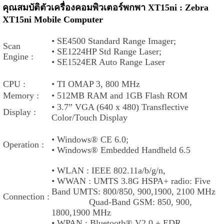
คุณสมบัติตัวเครื่องคอมพิวเตอร์พกพา XT15ni : Zebra
XT15ni Mobile Computer
•
SE4500 Standard Range Imager;
Scan
• SE1224HP Std Range Laser;
Engine :
• SE1524ER Auto Range Laser
CPU :
•
TI OMAP 3, 800 MHz
Memory :
•
512MB RAM and 1GB Flash ROM
•
3.7” VGA (640 x 480) Transflective
Display :
Color/Touch Display
•
Windows® CE 6.0;
Operation :
•
Windows® Embedded Handheld 6.5
• WLAN :
IEEE 802.11a/b/g/n,
• WWAN :
UMTS 3.8G HSPA+ radio: Five
Band UMTS: 800/850, 900,1900, 2100 MHz
Connection :
Quad-Band GSM: 850, 900,
1800,1900 MHz
• WPAN :
Bluetooth® V2.0 + EDR