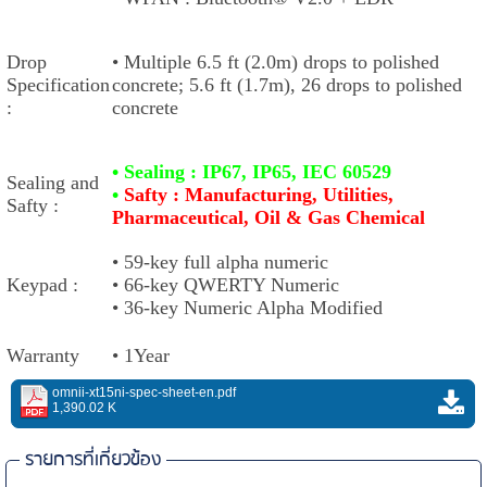
Drop
•
Multiple 6.5 ft (2.0m) drops to polished
Specification
concrete; 5.6 ft (1.7m), 26 drops to polished
:
concrete
• Sealing :
IP67, IP65, IEC 60529
Sealing and
•
Safty :
Manufacturing, Utilities,
Safty :
Pharmaceutical, Oil & Gas Chemical
•
59-key full alpha numeric
Keypad :
• 66-key QWERTY Numeric
• 36-key Numeric Alpha Modified
Warranty
• 1Year
omnii-xt15ni-spec-sheet-en.pdf
1,390.02 K
รายการที่เกี่ยวข้อง