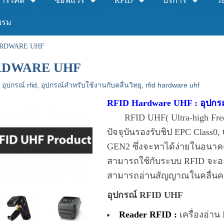
าร์โค้ด
ซอฟแวร์
RFID
บริการ
วิ
บรม
ARDWARE UHF
RDWARE UHF
,
อุปกรณ์ rfid
,
อุปกรณ์สำหรับใช้งานกับคลื่นวิทยุ
,
rfid hardware uhf
RFID Hardware UHF : อุปก
RFID UHF( Ultra-high Freque
ปัจจุบันรองรับชิป EPC Class0
GEN2 ซึ่งจะหาได้ง่ายในอนาคต ค
สามารถใช้กับระบบ RFID จะอยู่
สามารถอ่านสัญญาณในคลื่นควา
อุปกรณ์ RFID UHF
Reader RFID :
เครื่องอ่าน