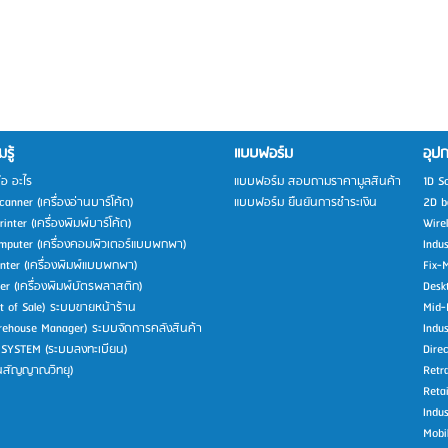
รู้
แบบฟอร์ม
อุปก
ือ อะไร
แบบฟอร์ม สอบถามราคามูลสินค้า
1D S
anner (เครื่องอ่านบาร์โค้ด)
แบบฟอร์ม ยืนยันการชำระเงิน
2D b
inter (เครื่องพิมพ์บาร์โค้ด)
Wire
mputer (เครื่องคอมพิวเตอร์แบบพกพา)
Indu
inter (เครื่องพิมพ์แบบพกพา)
Fix-
ter (เครื่องพิมพ์บัตรพลาสติก)
Desk
t of Sale) ระบบขายหน้าร้าน
Mid-
ehouse Manager) ระบบจัดการคลังสินค้า
Indus
 SYSTEM (ระบบลงทะเบียน)
Direc
่นสัญญาณวิทยุ)
Retra
Retai
Indus
Mobi