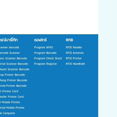
รณ์บาร์โค้ด
ซอฟแวร์
RFID
canner barcode
Program WMS
RFID Reader
arcode Scanner
Program Barcode
RFID Antenna
less Scanner Barcode
Program Check Stock
RFID Printer
strial Scanner Barcode
Program Register
RFID Handheld
Mount Scanner Barcode
top Printer Barcode
Rang Printer Barcode
trial Printer Barcode
t Printer Card
nsfer Printer Card
l Mobile Printer
trial Mobile Printer
le Computer