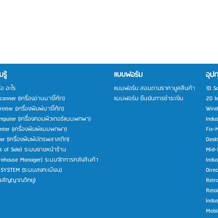
รู้
แบบฟอร์ม
อุปก
ือ อะไร
แบบฟอร์ม สอบถามราคามูลสินค้า
1D S
anner (เครื่องอ่านบาร์โค้ด)
แบบฟอร์ม ยืนยันการชำระเงิน
2D b
inter (เครื่องพิมพ์บาร์โค้ด)
Wire
mputer (เครื่องคอมพิวเตอร์แบบพกพา)
Indu
inter (เครื่องพิมพ์แบบพกพา)
Fix-
ter (เครื่องพิมพ์บัตรพลาสติก)
Desk
t of Sale) ระบบขายหน้าร้าน
Mid-
ehouse Manager) ระบบจัดการคลังสินค้า
Indus
 SYSTEM (ระบบลงทะเบียน)
Direc
่นสัญญาณวิทยุ)
Retra
Retai
Indus
Mobi