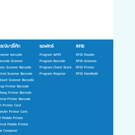
รณ์บาร์โค้ด
ซอฟแวร์
RFID
canner barcode
Program WMS
RFID Reader
arcode Scanner
Program Barcode
RFID Antenna
less Scanner Barcode
Program Check Stock
RFID Printer
strial Scanner Barcode
Program Register
RFID Handheld
Mount Scanner Barcode
top Printer Barcode
Rang Printer Barcode
trial Printer Barcode
t Printer Card
nsfer Printer Card
l Mobile Printer
trial Mobile Printer
le Computer