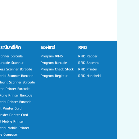
รณ์บาร์โค้ด
ซอฟแวร์
RFID
canner barcode
Program WMS
RFID Reader
arcode Scanner
Program Barcode
RFID Antenna
less Scanner Barcode
Program Check Stock
RFID Printer
strial Scanner Barcode
Program Register
RFID Handheld
Mount Scanner Barcode
top Printer Barcode
Rang Printer Barcode
trial Printer Barcode
t Printer Card
nsfer Printer Card
l Mobile Printer
trial Mobile Printer
le Computer