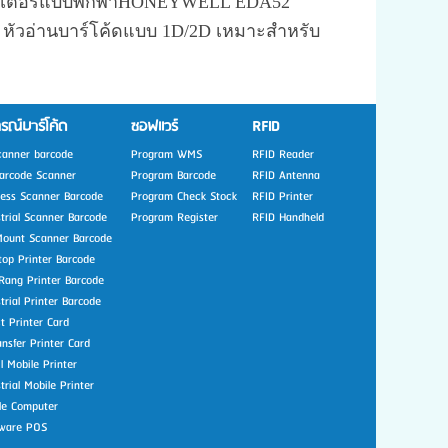
วเตอร์แบบพกพาHONEYWELL EDA52
 หัวอ่านบาร์โค้ดแบบ 1D/2D เหมาะสำหรับ
รณ์บาร์โค้ด
ซอฟแวร์
RFID
canner barcode
Program WMS
RFID Reader
arcode Scanner
Program Barcode
RFID Antenna
less Scanner Barcode
Program Check Stock
RFID Printer
strial Scanner Barcode
Program Register
RFID Handheld
Mount Scanner Barcode
top Printer Barcode
Rang Printer Barcode
trial Printer Barcode
t Printer Card
nsfer Printer Card
l Mobile Printer
trial Mobile Printer
le Computer
ware POS