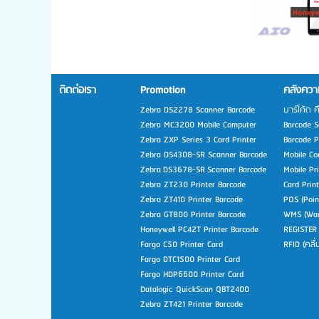
ติดต่อเรา
Promotion
คลังความ
Zebra DS2278 Scanner Barcode
บาร์โค้ด ค
Zebra MC3200 Mobile Computer
Barcode Sc
Zebra ZXP Series 3 Card Printer
Barcode Pr
Zebra DS4308-SR Scanner Barcode
Mobile Co
Zebra DS3678-SR Scanner Barcode
Mobile Pr
Zebra ZT230 Printer Barcode
Card Prin
Zebra ZT410 Printer Barcode
POS (Poin
Zebra GT800 Printer Barcode
WMS (War
Honeywell PC42T Printer Barcode
REGISTER
Fargo C50 Printer Card
RFID (คลื
Fargo DTC1500 Printer Card
Fargo HDP6600 Printer Card
Datalogic QuickScan QBT2400
Zebra ZT421 Printer Barcode