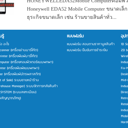
HONEYWELLEDA52Mobile Computerคอมพิ
Honeywell EDA52 Mobile Computer ขนาดเล็ก
ธุระกิจขนาดเล็ก เช่น ร้านขายสินค้าทั่ว...
รู้
แบบฟอร์ม
อุปก
ือ อะไร
แบบฟอร์ม สอบถามราคามูลสินค้า
1D S
anner (เครื่องอ่านบาร์โค้ด)
แบบฟอร์ม ยืนยันการชำระเงิน
2D b
inter (เครื่องพิมพ์บาร์โค้ด)
Wire
mputer (เครื่องคอมพิวเตอร์แบบพกพา)
Indu
inter (เครื่องพิมพ์แบบพกพา)
Fix-
ter (เครื่องพิมพ์บัตรพลาสติก)
Desk
t of Sale) ระบบขายหน้าร้าน
Mid-
ehouse Manager) ระบบจัดการคลังสินค้า
Indus
 SYSTEM (ระบบลงทะเบียน)
Direc
่นสัญญาณวิทยุ)
Retra
Retai
Indus
Mobi
Hard