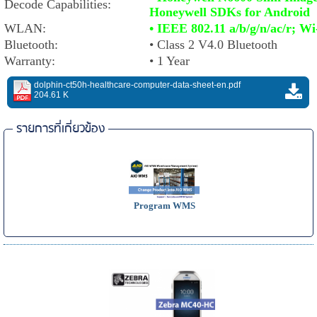
Decode Capabilities:
Honeywell SDKs for Android
WLAN:
• IEEE 802.11 a/b/g/n/ac/r; Wi-
Bluetooth:
•
Class 2 V4.0 Bluetooth
Warranty:
•
1 Year
dolphin-ct50h-healthcare-computer-data-sheet-en.pdf
204.61 K
รายการที่เกี่ยวข้อง
Program WMS