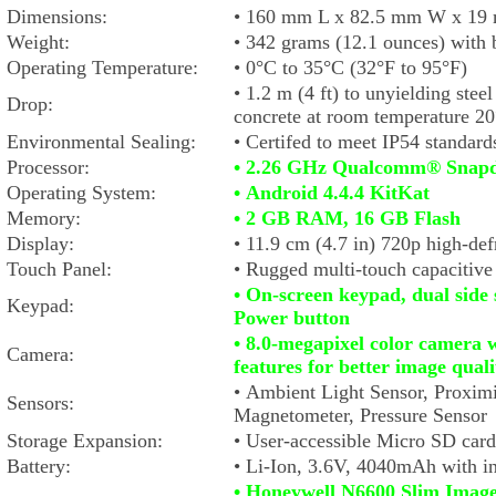
Dimensions:
•
160 mm L x 82.5 mm W x 19 mm
Weight:
•
342 grams (12.1 ounces) with 
Operating Temperature:
•
0°C to 35°C (32°F to 95°F)
•
1.2 m (4 ft) to unyielding steel
Drop:
concrete at room temperature 2
Environmental Sealing:
•
Certifed to meet IP54 standards
Processor:
• 2.26 GHz Qualcomm
®
Snap
Operating System:
• Android 4.4.4 KitKat
Memory:
• 2 GB RAM, 16 GB Flash
Display:
•
11.9 cm (4.7 in) 720p high-def
Touch Panel:
•
Rugged multi-touch capacitive
• On-screen keypad, dual side
Keypad:
Power button
• 8.0-megapixel color camera 
Camera:
features for
better image quali
•
Ambient Light Sensor, Proximi
Sensors:
Magnetometer, Pressure Sensor
Storage Expansion:
•
User-accessible Micro SD ca
Battery:
•
Li-Ion, 3.6V, 4040mAh with in
• Honeywell N6600 Slim Image