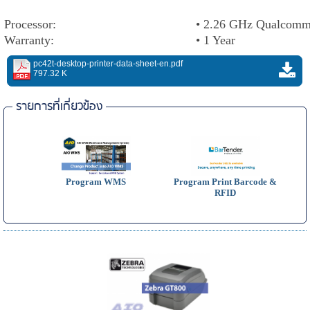
Processor:
• 2.26 GHz Qualcomm
Warranty:
• 1 Year
pc42t-desktop-printer-data-sheet-en.pdf
797.32 K
รายการที่เกี่ยวข้อง
Program WMS
Program Print Barcode &
RFID