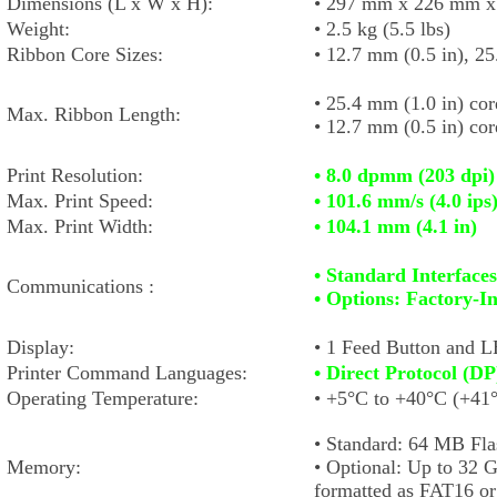
Dimensions (L x W x H):
• 297 mm x 226 mm x 1
Weight:
• 2.5 kg (5.5 lbs)
Ribbon Core Sizes:
• 12.7 mm (0.5 in), 25
• 25.4 mm (1.0 in) cor
Max. Ribbon Length:
• 12.7 mm (0.5 in) cor
Print Resolution:
• 8.0 dpmm (203 dpi)
Max. Print Speed:
• 101.6 mm/s (4.0 ips
Max. Print Width:
• 104.1 mm (4.1 in)
• Standard Interface
Communications :
• Options:
Factory-In
Display:
• 1 Feed Button and 
Printer Command Languages:
• Direct Protocol (D
Operating Temperature:
• +5°C to +40°C (+41
• Standard:
64 MB Fl
Memory:
• Optional:
Up to 32 G
formatted as FAT16 o