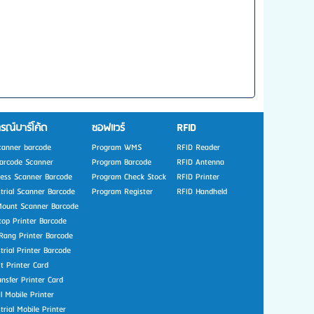
รณ์บาร์โค้ด
ซอฟแวร์
RFID
canner barcode
Program WMS
RFID Reader
arcode Scanner
Program Barcode
RFID Antenna
less Scanner Barcode
Program Check Stock
RFID Printer
strial Scanner Barcode
Program Register
RFID Handheld
Mount Scanner Barcode
top Printer Barcode
Rang Printer Barcode
trial Printer Barcode
t Printer Card
nsfer Printer Card
l Mobile Printer
trial Mobile Printer