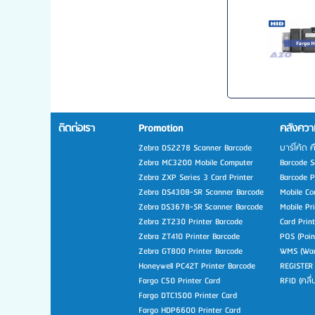
ติดต่อเรา
Promotion
คลังความ
Zebra DS2278 Scanner Barcode
บาร์โค้ด ค
Zebra MC3200 Mobile Computer
Barcode Sc
Zebra ZXP Series 3 Card Printer
Barcode Pr
Zebra DS4308-SR Scanner Barcode
Mobile Co
Zebra DS3678-SR Scanner Barcode
Mobile Pr
Zebra ZT230 Printer Barcode
Card Prin
Zebra ZT410 Printer Barcode
POS (Poin
Zebra GT800 Printer Barcode
WMS (War
Honeywell PC42T Printer Barcode
REGISTER
Fargo C50 Printer Card
RFID (คลื
Fargo DTC1500 Printer Card
Fargo HDP6600 Printer Card