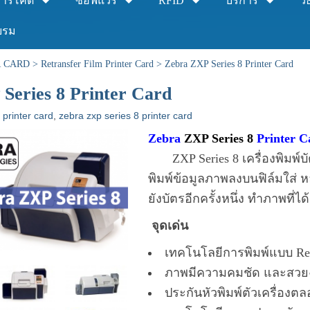
าร์โค้ด
ซอฟแวร์
RFID
บริการ
วิ
บรม
R CARD
>
Retransfer Film Printer Card
>
Zebra ZXP Series 8 Printer Card
Series 8 Printer Card
m printer card
,
zebra zxp series 8 printer card
Zebra
ZXP Series 8
Printer Ca
ZXP Series 8 เครื่องพิมพ์บัตร
พิมพ์ข้อมูลภาพลงบนฟิล์มใส่ ห
ยังบัตรอีกครั้งหนึ่ง ทำภาพที
จุดเด่น
เทคโนโลยีการพิมพ์แบบ Ret
ภาพมีความคมชัด และสวย
ประกันหัวพิมพ์ตัวเครื่องต