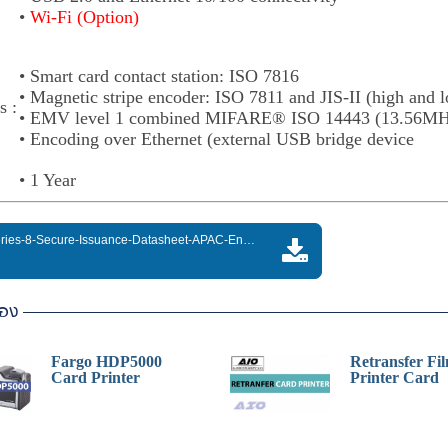
•
Wi-Fi (Option)
• Smart card contact station: ISO 7816
• Magnetic stripe encoder: ISO 7811 and JIS-II (high and l
s :
• EMV level 1 combined MIFARE® ISO 14443 (13.56MHz)
• Encoding over Ethernet (external USB bridge device
• 1 Year
Zebra-ZXP-Series-8-Secure-Issuance-Datasheet-APAC-English.pdf
้อง
Fargo HDP5000
Retransfer Fi
Card Printer
Printer Card