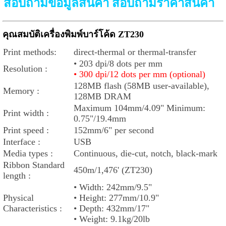
สอบถามข้อมูลสินค้า สอบถามราคาสินค้า
คุณสมบัติเครื่องพิมพ์บาร์โค้ด ZT230
Print methods:
direct-thermal or thermal-transfer
•
203 dpi/8 dots per mm
Resolution :
•
300 dpi/12 dots per mm (optional)
128MB flash (58MB user-available),
Memory :
128MB DRAM
Maximum 104mm/4.09" Minimum:
Print width :
0.75"/19.4mm
Print speed :
152mm/6" per second
Interface :
USB
Media types :
Continuous, die-cut, notch, black-mark
Ribbon Standard
450m/1,476' (ZT230)
length :
• Width: 242mm/9.5"
Physical
• Height: 277mm/10.9"
Characteristics :
• Depth: 432mm/17"
• Weight: 9.1kg/20lb